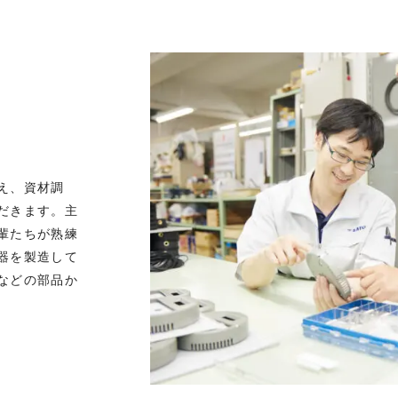
え、資材調
だきます。主
輩たちが熟練
器を製造して
などの部品か