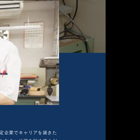
採
せ
定企業でキャリアを築きた