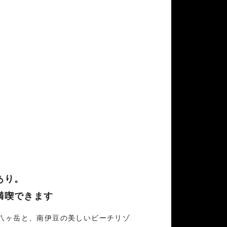
あり。
満喫できます
八ヶ岳と、南伊豆の美しいビーチリゾ